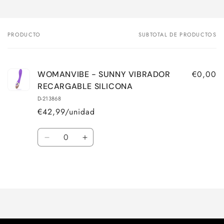
PRODUCTO
SUBTOTAL DE PRODUCTOS
Tu
carrito
€0,00
WOMANVIBE - SUNNY VIBRADOR
RECARGABLE SILICONA
D-213868
€42,99/unidad
Cantidad
Reducir
Aumentar
cantidad
cantidad
para
para
Cargando...
Default
Default
Title
Title