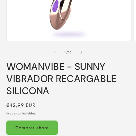
Abrir
A
elemento
e
multimedia
m
de
1
/
10
1
2
en
e
WOMANVIBE - SUNNY
una
u
ventana
v
modal
m
VIBRADOR RECARGABLE
SILICONA
Precio
€42,99 EUR
habitual
Impuestos incluidos.
Comprar ahora