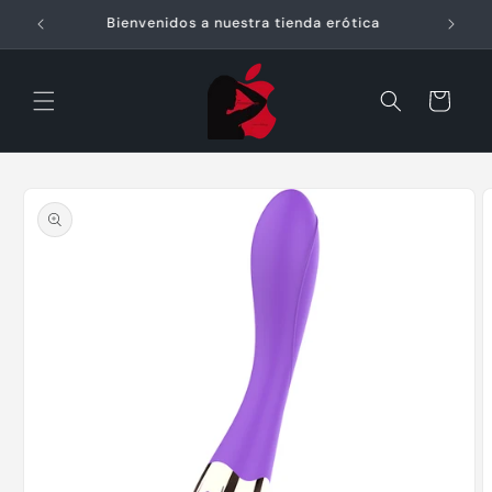
Ir
directamente
Envíos gratuitos a partir de 60€
al contenido
Carrito
Ir
directamente
a la
información
del producto