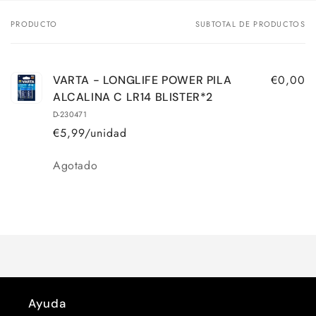
PRODUCTO
SUBTOTAL DE PRODUCTOS
Tu
carrito
€0,00
VARTA - LONGLIFE POWER PILA
ALCALINA C LR14 BLISTER*2
D-230471
€5,99/unidad
Cantidad
Agotado
Cargando...
Ayuda