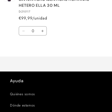
HETERO ELLA 30 ML
D-210117
€99,99/unidad
Cantidad
Reducir
Aumentar
cantidad
cantidad
para
para
Cargando...
Default
Default
Title
Title
Ayuda
Quiénes somos
Dónde estamos