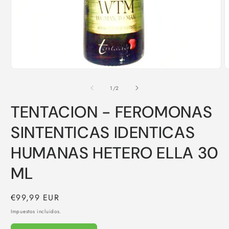
Abrir
A
elemento
e
multimedia
m
de
1
/
2
1
2
en
e
TENTACION - FEROMONAS
una
u
ventana
v
modal
m
SINTENTICAS IDENTICAS
HUMANAS HETERO ELLA 30
ML
Precio
€99,99 EUR
habitual
Impuestos incluidos.