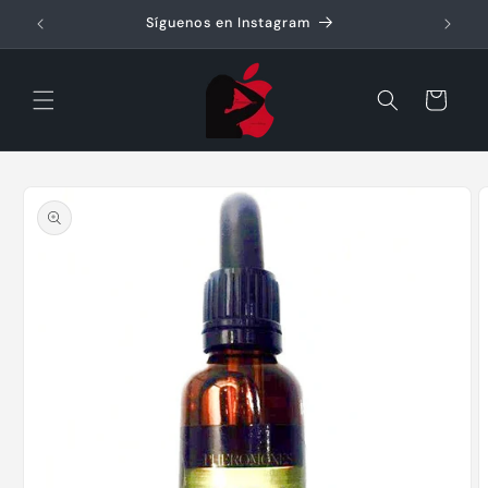
Ir
directamente
Síguenos en Instagram
al contenido
Carrito
Ir
directamente
a la
información
del producto