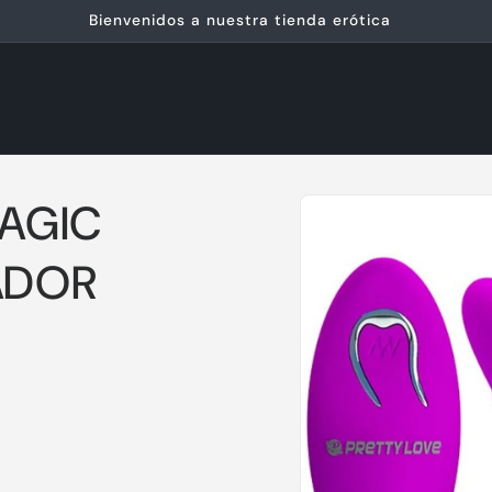
Bienvenidos a nuestra tienda erótica
Ir
directamente
MAGIC
a la
información
del producto
ADOR