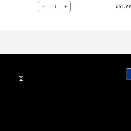
Cantidad
€61,99
Reducir
Aumentar
cantidad
cantidad
para
para
Default
Default
Title
Title
Instagram