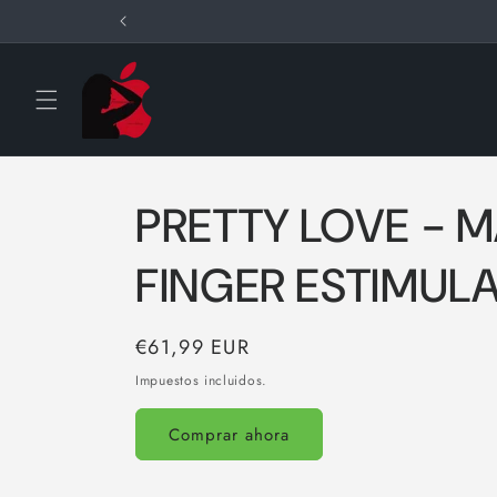
Ir
directamente
al contenido
PRETTY LOVE - 
FINGER ESTIMUL
Precio
€61,99 EUR
habitual
Impuestos incluidos.
Comprar ahora