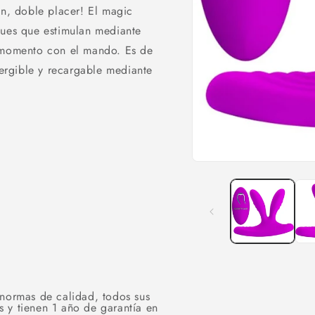
ón, doble placer! El magic
gues que estimulan mediante
o momento con el mando. Es de
rgible y recargable mediante
.
Abrir
elemento
multimedia
1
en
una
ventana
modal
 normas de calidad, todos sus
 y tienen 1 año de garantía en