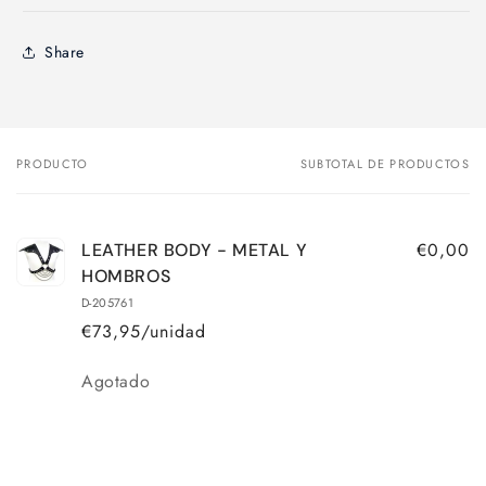
Share
PRODUCTO
SUBTOTAL DE PRODUCTOS
Tu
carrito
€0,00
LEATHER BODY - METAL Y
HOMBROS
D-205761
€73,95/unidad
Cantidad
Agotado
Cargando...