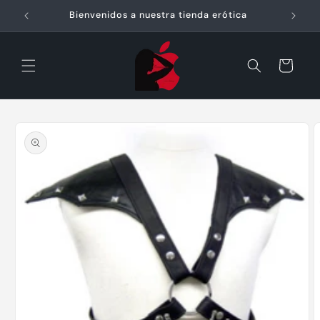
Ir
directamente
Bienvenidos a nuestra tienda erótica
E
al contenido
Carrito
Ir
directamente
a la
información
del producto