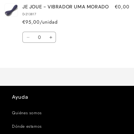
€0,00
JE JOUE - VIBRADOR UMA MORADO
D-213817
€95,00/unidad
Cantidad
Reducir
Aumentar
cantidad
cantidad
para
para
Cargando...
Default
Default
Title
Title
Ayuda
Quiénes somos
Dónde estamos