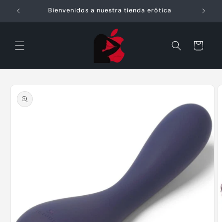
Ir
directamente
Bienvenidos a nuestra tienda erótica
al contenido
Carrito
Ir
directamente
a la
información
del producto