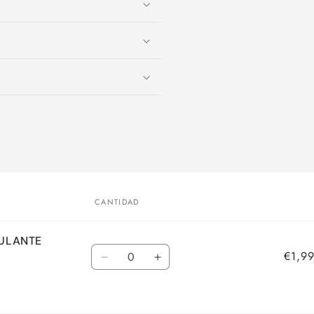
CANTIDAD
MULANTE
Cantidad
€1,99
Reducir
Aumentar
cantidad
cantidad
para
para
Default
Default