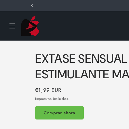
Ir
directamente
al contenido
EXTASE SENSUAL 
ESTIMULANTE MA
Precio
€1,99 EUR
habitual
Impuestos incluidos.
Comprar ahora