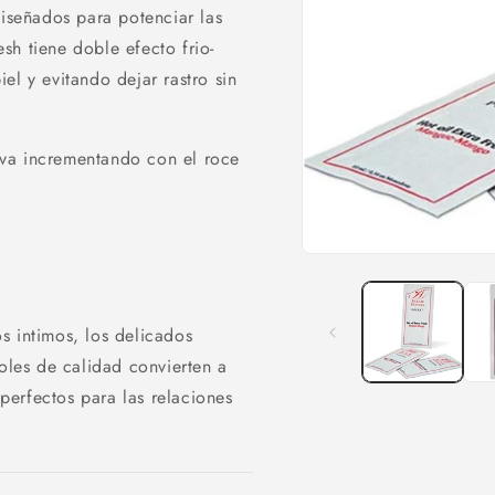
diseñados para potenciar las
esh tiene doble efecto frio-
el y evitando dejar rastro sin
y va incrementando con el roce
Abrir
elemento
multimedia
1
en
s intimos, los delicados
una
ventana
roles de calidad convierten a
modal
erfectos para las relaciones