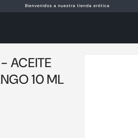
Ir
directamente
- ACEITE
a la
información
del producto
NGO 10 ML