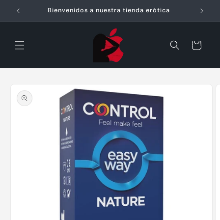
Ir
directamente
Bienvenidos a nuestra tienda erótica
al contenido
Carrito
Ir
directamente
a la
información
del producto