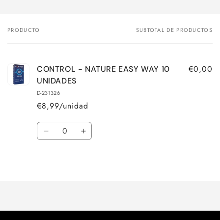
PRODUCTO
SUBTOTAL DE PRODUCTOS
Tu
carrito
€0,00
CONTROL - NATURE EASY WAY 10
UNIDADES
D-231326
€8,99/unidad
Cantidad
Reducir
Aumentar
cantidad
cantidad
para
para
Cargando...
Default
Default
Title
Title