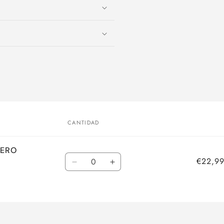
CANTIDAD
UERO
Cantidad
€22,99
Reducir
Aumentar
cantidad
cantidad
para
para
Default
Default
Title
Title