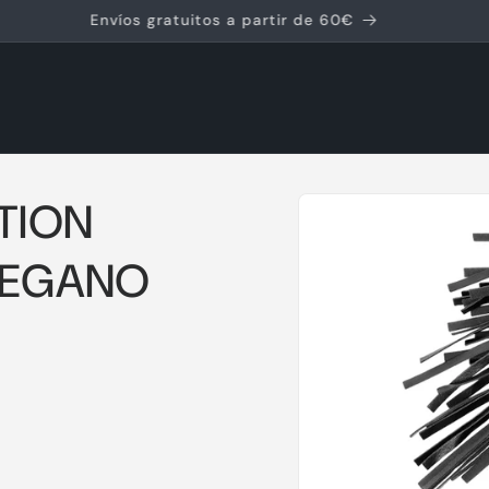
Envíos gratuitos a partir de 60€
Ir
directamente
TION
a la
información
del producto
VEGANO