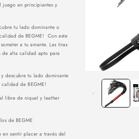
 juego en principiantes y
escubre tu lado dominante o
o calidad de BEGME! Con este
 someter a tu amante. Las tiras
s de alta calidad apto para
Abrir
or y descubre tu lado dominante
elemento
multimedia
ta calidad de BEGME!
1
en
una
 libre de niquel y leather
ventana
modal
ículos de BEGME
n sentir placer a través del